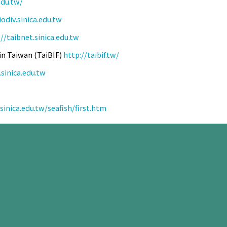
edu.tw/
iodiv.sinica.edu.tw
//taibnet.sinica.edu.tw
 in Taiwan (TaiBIF)
http://taibif.tw/
sinica.edu.tw
sinica.edu.tw/seafish/first.htm