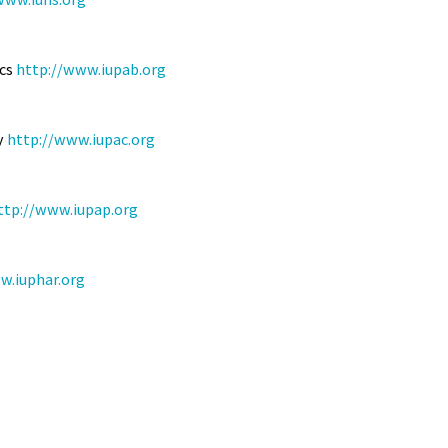
ics
http://www.iupab.org
y
http://www.iupac.org
ttp://www.iupap.org
w.iuphar.org