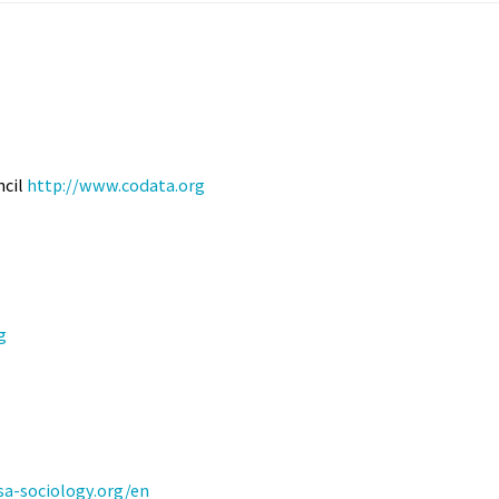
ncil
http://www.codata.org
g
sa-sociology.org/en