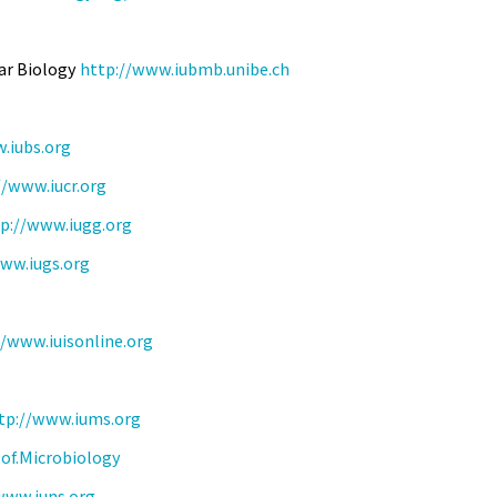
ar Biology
http://www.iubmb.unibe.ch
.iubs.org
//www.iucr.org
p://www.iugg.org
ww.iugs.org
//www.iuisonline.org
tp://www.iums.org
of.Microbiology
www.iuns.org