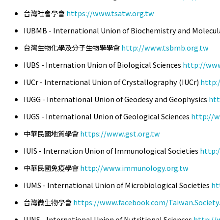
台灣社會學會
https://www.tsatw.org.tw
IUBMB - International Union of Biochemistry and Molecul
台灣生物化學及分子生物學學會
http://www.tsbmb.org.tw
IUBS - Internation Union of Biological Sciences
http://www
IUCr - International Union of Crystallography (IUCr)
http:
IUGG - International Union of Geodesy and Geophysics
htt
IUGS - International Union of Geological Sciences
http://w
中華民國地質學會
https://www.gst.org.tw
IUIS - Internation Union of Immunological Societies
http:
中華民國免疫學會
http://www.immunology.org.tw
IUMS - International Union of Microbiological Societies
ht
台灣微生物學會
https://www.facebook.com/Taiwan.Society.
IUNS - International Union of Nutritional Sciences
http://