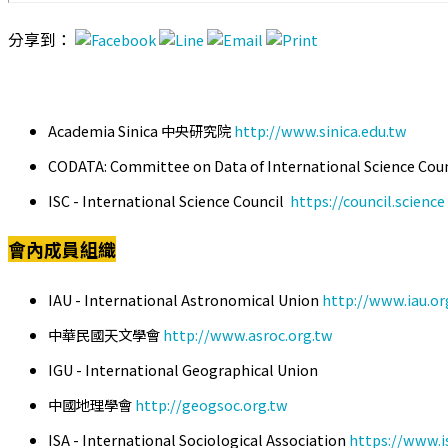
分享到：
Academia Sinica 中央研究院
http://www.sinica.edu.tw
CODATA: Committee on Data of International Science Cou
ISC - International Science Council
https://council.science
會內成員組織
IAU - International Astronomical Union
http://www.iau.or
中華民國天文學會
http://www.asroc.org.tw
IGU - International Geographical Union
中國地理學會
http://geogsoc.org.tw
ISA - International Sociological Association
https://www.i