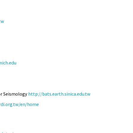
tw
mich.edu
 Seismology
http://bats.earth.sinica.edu.tw
irdi.org.tw/en/home