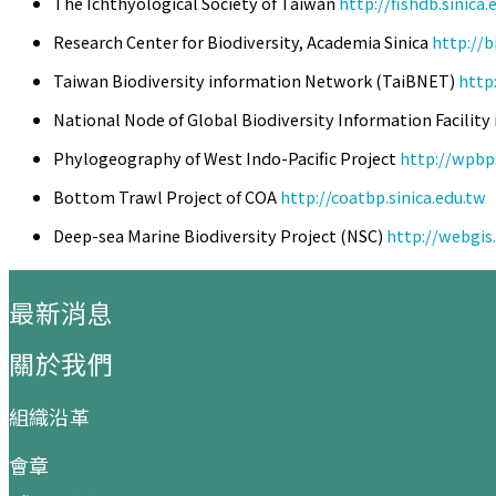
The Ichthyological Society of Taiwan
http://fishdb.sinica.
Research Center for Biodiversity, Academia Sinica
http://b
Taiwan Biodiversity information Network (TaiBNET)
http:
National Node of Global Biodiversity Information Facility
Phylogeography of West Indo-Pacific Project
http://wpbp.
Bottom Trawl Project of COA
http://coatbp.sinica.edu.tw
Deep-sea Marine Biodiversity Project (NSC)
http://webgis.
:::
最新消息
關於我們
組織沿革
會章