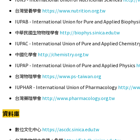
台灣營養學會
https://www.nutrition.org.tw
IUPAB - International Union for Pure and Applied Biophys
中華民國生物物理學會
http://biophys.sinica.edu.tw
IUPAC - International Union of Pure and Applied Chemistr
中國化學會
http://chemistry.org.tw
IUPAP - International Union of Pure and Applied Physics
h
台灣物理學會
https://www.ps-taiwan.org
IUPHAR - International Union of Pharmacology
http://ww
台灣藥理學會
http://www.pharmacology.org.tw
資料庫
數位文化中心
https://ascdc.sinica.edu.tw